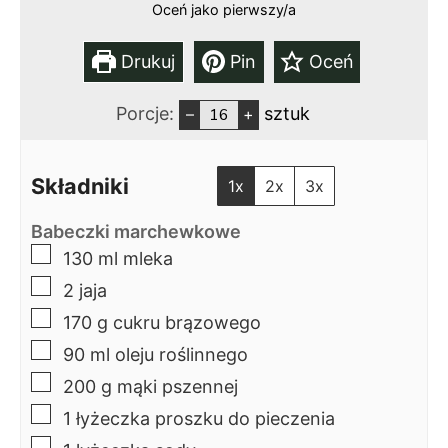
Oceń jako pierwszy/a
Drukuj
Pin
Oceń
Porcje:
sztuk
–
+
Składniki
1x
2x
3x
Babeczki marchewkowe
▢
130
ml
mleka
▢
2
jaja
▢
170
g
cukru brązowego
▢
90
ml
oleju roślinnego
▢
200
g
mąki pszennej
▢
1
łyżeczka
proszku do pieczenia
▢