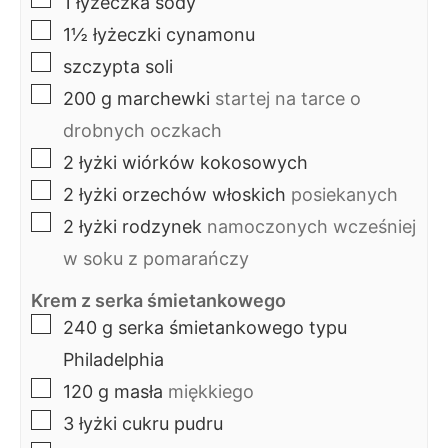
1
łyżeczka
sody
▢
1½
łyżeczki
cynamonu
▢
szczypta
soli
▢
200
g
marchewki
startej na tarce o
drobnych oczkach
▢
2
łyżki
wiórków kokosowych
▢
2
łyżki
orzechów włoskich
posiekanych
▢
2
łyżki
rodzynek
namoczonych wcześniej
w soku z pomarańczy
Krem z serka śmietankowego
▢
240
g
serka śmietankowego typu
Philadelphia
▢
120
g
masła
miękkiego
▢
3
łyżki
cukru pudru