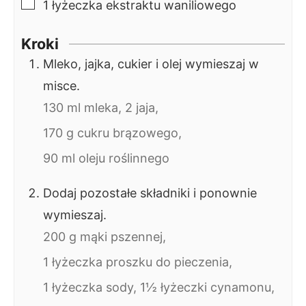
▢
1
łyżeczka
ekstraktu waniliowego
Kroki
Mleko, jajka, cukier i olej wymieszaj w
misce.
130 ml mleka,
2 jaja,
170 g cukru brązowego,
90 ml oleju roślinnego
Dodaj pozostałe składniki i ponownie
wymieszaj.
200 g mąki pszennej,
1 łyżeczka proszku do pieczenia,
1 łyżeczka sody,
1½ łyżeczki cynamonu,