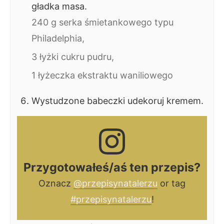
gładka masa.
240 g serka śmietankowego typu
Philadelphia,
3 łyżki cukru pudru,
1 łyżeczka ekstraktu waniliowego
Wystudzone babeczki udekoruj kremem.
Przygotowałeś/aś ten przepis?
Oznacz
@przepisynatalerzu
or tag
#przepisynatalerzu
!