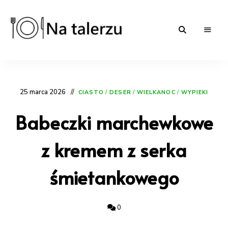
Na-
proste
przepisy
na
talerzu.pl
słono
i
25 marca 2026
słodko
CIASTO
/
DESER
/
WIELKANOC
/
WYPIEKI
|
blog
Babeczki marchewkowe
kulinarny
z kremem z serka
śmietankowego
0