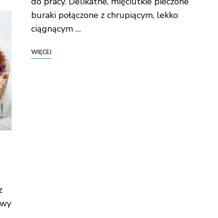
do pracy. Delikatne, mięciutkie pieczone
buraki połączone z chrupiącym, lekko
ciągnącym …
WIĘCEJ
z
owy
 …