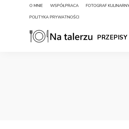
O MNIE
WSPÓŁPRACA
FOTOGRAF KULINAR
POLITYKA PRYWATNOŚCI
PRZEPISY
Na-
proste
przepisy
na
talerzu.pl
słono
i
słodko
|
blog
kulinarny