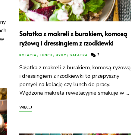
zny
nch
Sałatka z makreli z burakiem, komosą
 w
ryżową i dressingiem z rzodkiewki
3
KOLACJA
/
LUNCH
/
RYBY
/
SAŁATKA
Sałatka z makreli z burakiem, komosą ryżową
i dressingiem z rzodkiewki to przepyszny
pomysł na kolację czy lunch do pracy.
Wędzona makrela rewelacyjnie smakuje w …
WIĘCEJ