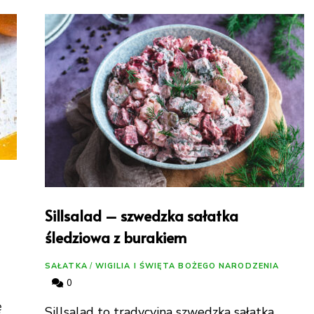
Sillsalad – szwedzka sałatka
śledziowa z burakiem
SAŁATKA
/
WIGILIA I ŚWIĘTA BOŻEGO NARODZENIA
0
ę
Sillsalad to tradycyjna szwedzka sałatka