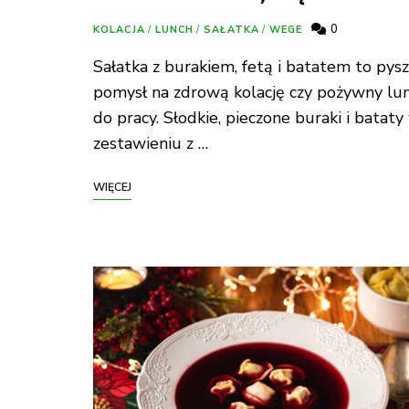
0
KOLACJA
/
LUNCH
/
SAŁATKA
/
WEGE
Sałatka z burakiem, fetą i batatem to pys
pomysł na zdrową kolację czy pożywny lu
do pracy. Słodkie, pieczone buraki i bataty
zestawieniu z …
WIĘCEJ