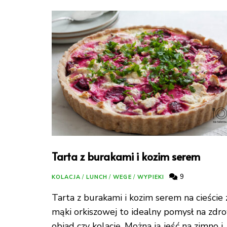
Tarta z burakami i kozim serem
9
KOLACJA
/
LUNCH
/
WEGE
/
WYPIEKI
Tarta z burakami i kozim serem na cieście 
mąki orkiszowej to idealny pomysł na zdr
obiad czy kolację. Można ją jeść na zimno i