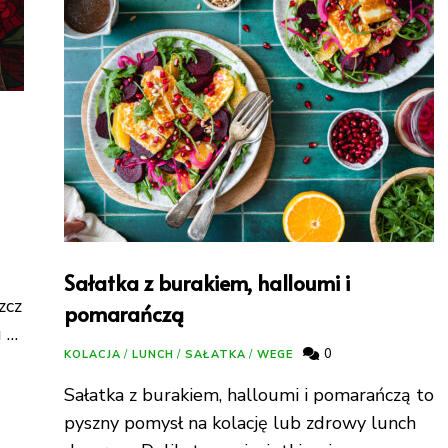
Sałatka z burakiem, halloumi i
zcz
pomarańczą
u …
0
KOLACJA
/
LUNCH
/
SAŁATKA
/
WEGE
Sałatka z burakiem, halloumi i pomarańczą to
pyszny pomysł na kolację lub zdrowy lunch