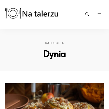
Na-
proste
przepisy
na
talerzu.pl
słono
i
KATEGORIA
słodko
|
Dynia
blog
kulinarny