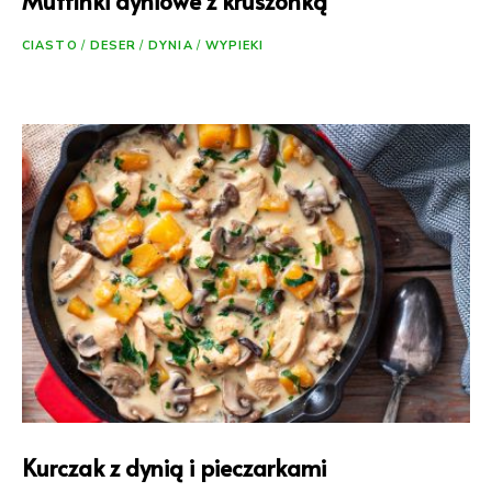
Muffinki dyniowe z kruszonką
CIASTO
/
DESER
/
DYNIA
/
WYPIEKI
Kurczak z dynią i pieczarkami