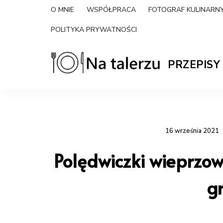
O MNIE
WSPÓŁPRACA
FOTOGRAF KULINAR
POLITYKA PRYWATNOŚCI
PRZEPISY
Na-
proste
przepisy
na
talerzu.pl
słono
i
słodko
16 września 2021
|
blog
kulinarny
Polędwiczki wieprzo
g