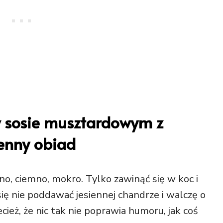
w sosie musztardowym z
ienny obiad
mno, ciemno, mokro. Tylko zawinąć się w koc i
się nie poddawać jesiennej chandrze i walczę o
ież, że nic tak nie poprawia humoru, jak coś