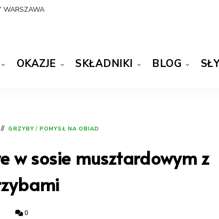
NY WARSZAWA
OKAZJE
SKŁADNIKI
BLOG
SŁ
GRZYBY
/
POMYSŁ NA OBIAD
we w sosie musztardowym z
rzybami
0