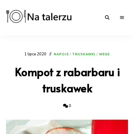
Na-
proste
przepisy
na
talerzu.pl
słono
i
1 lipca 2020
słodko
NAPOJE
/
TRUSKAWKI
/
WEGE
|
blog
Kompot z rabarbaru i
kulinarny
truskawek
0