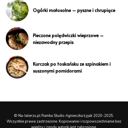
Ogórki małosolne – pyszne i chrupiące
Pieczone polędwiczki wieprzowe –
niezawodny przepis
Kurczak po toskańsku ze szpinakiem i
suszonymi pomidorami
© Na-talerzu.pl Ramka Studio Agnieszka Łyjak 2020-2025.
Wszystkie prawa zastrzeżone. Kopiowanie i rozpowszechnianie bez
wiedzy i zgody autorki jest zabronione.