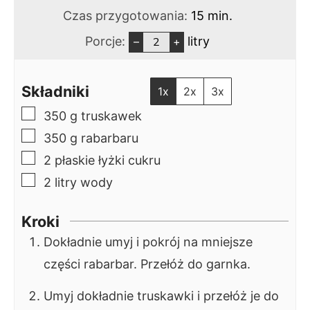
min.
Czas przygotowania:
15
min.
Porcje:
litry
–
+
Składniki
1x
2x
3x
▢
350
g
truskawek
▢
350
g
rabarbaru
▢
2
płaskie łyżki
cukru
▢
2
litry
wody
Kroki
Dokładnie umyj i pokrój na mniejsze
części rabarbar. Przełóż do garnka.
Umyj dokładnie truskawki i przełóż je do