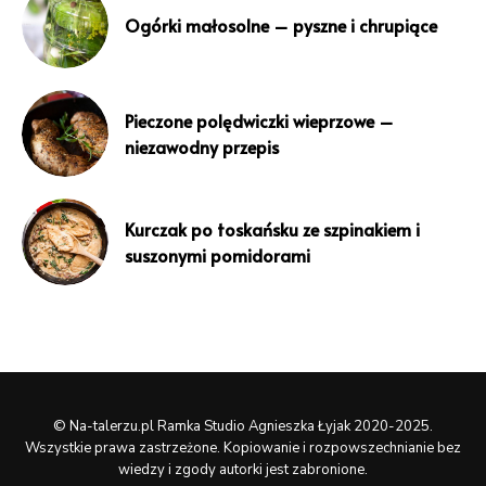
Ogórki małosolne – pyszne i chrupiące
Pieczone polędwiczki wieprzowe –
niezawodny przepis
Kurczak po toskańsku ze szpinakiem i
suszonymi pomidorami
© Na-talerzu.pl Ramka Studio Agnieszka Łyjak 2020-2025.
Wszystkie prawa zastrzeżone. Kopiowanie i rozpowszechnianie bez
wiedzy i zgody autorki jest zabronione.