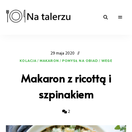
Na-
proste
przepisy
na
talerzu.pl
słono
i
29 maja 2020
słodko
|
KOLACJA
/
MAKARON
/
POMYSŁ NA OBIAD
/
WEGE
blog
kulinarny
Makaron z ricottą i
szpinakiem
2