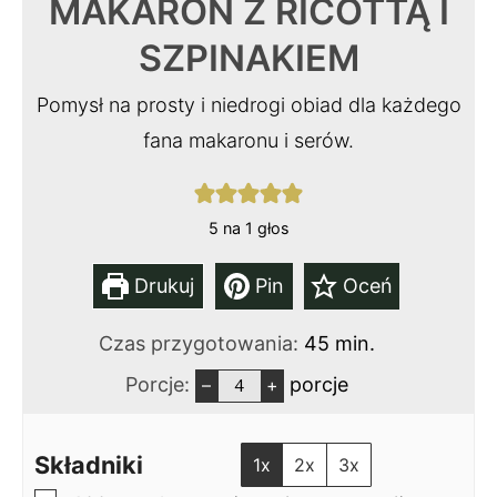
MAKARON Z RICOTTĄ I
SZPINAKIEM
Pomysł na prosty i niedrogi obiad dla każdego
fana makaronu i serów.
5
na 1 głos
Drukuj
Pin
Oceń
min.
Czas przygotowania:
45
min.
Porcje:
porcje
–
+
Składniki
1x
2x
3x