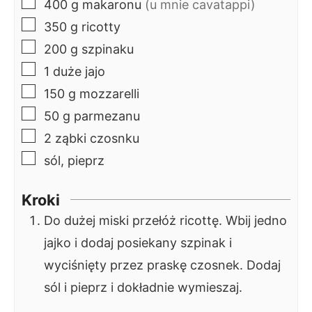
▢
400
g
makaronu
(u mnie cavatappi)
▢
350
g
ricotty
▢
200
g
szpinaku
▢
1
duże
jajo
▢
150
g
mozzarelli
▢
50
g
parmezanu
▢
2
ząbki
czosnku
▢
sól, pieprz
Kroki
Do dużej miski przełóż ricottę. Wbij jedno
jajko i dodaj posiekany szpinak i
wyciśnięty przez praskę czosnek. Dodaj
sól i pieprz i dokładnie wymieszaj.