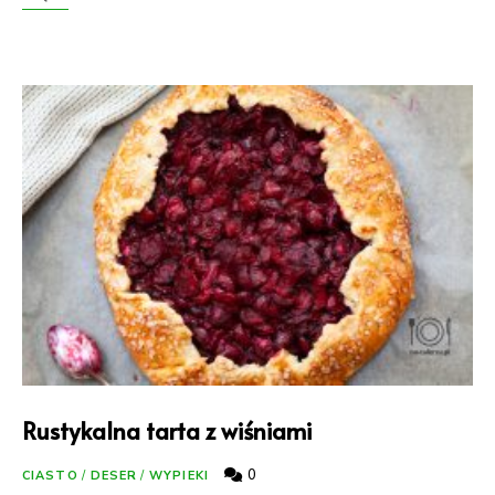
Rustykalna tarta z wiśniami
0
CIASTO
/
DESER
/
WYPIEKI