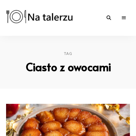
Na-
proste
przepisy
na
talerzu.pl
słono
i
TAG
słodko
|
Ciasto z owocami
blog
kulinarny