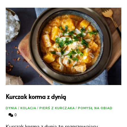
Kurczak korma z dynią
DYNIA
/
KOLACJA
/
PIERŚ Z KURCZAKA
/
POMYSŁ NA OBIAD
0
Kurczak korma z dynią to rozgrzewający,