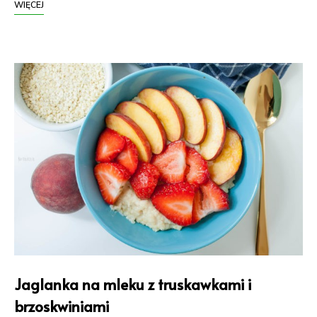
WIĘCEJ
Jaglanka na mleku z truskawkami i
brzoskwiniami