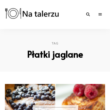
Na-
proste
przepisy
na
talerzu.pl
słono
i
TAG
słodko
|
Płatki jaglane
blog
kulinarny