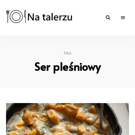
Na-
proste
przepisy
na
talerzu.pl
słono
i
TAG
słodko
|
Ser pleśniowy
blog
kulinarny