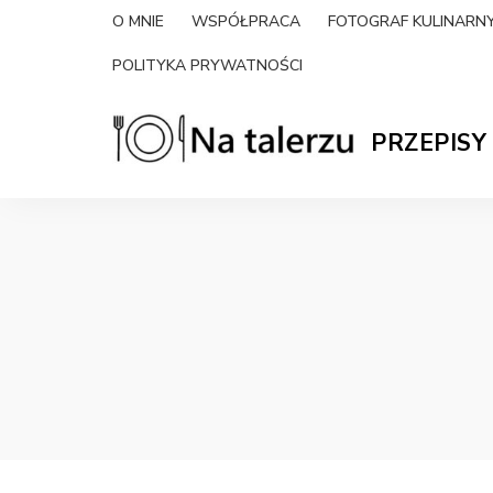
O MNIE
WSPÓŁPRACA
FOTOGRAF KULINAR
POLITYKA PRYWATNOŚCI
PRZEPISY
Na-
proste
przepisy
na
talerzu.pl
słono
i
słodko
|
blog
kulinarny