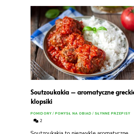
Soutzoukakia – aromatyczne grecki
klopsiki
POMIDORY
/
POMYSŁ NA OBIAD
/
SŁYNNE PRZEPISY
2
Soutzoukakia to niezwykle aromatyczne