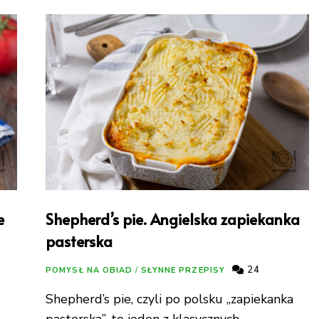
e
Shepherd’s pie. Angielska zapiekanka
pasterska
24
POMYSŁ NA OBIAD
/
SŁYNNE PRZEPISY
Shepherd’s pie, czyli po polsku „zapiekanka
pasterska”, to jeden z klasycznych,