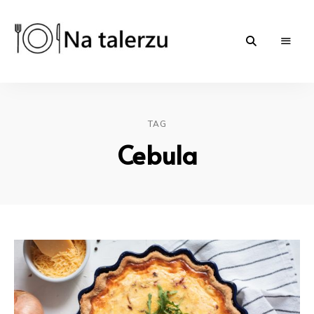
Na-
proste
przepisy
na
talerzu.pl
słono
i
TAG
słodko
|
Cebula
blog
kulinarny